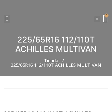
0
225/65R16 112/110T
NEUMATICOS SEVILLA SI BUSCAS NEUMÁTICOS LOW COST PARA TU COCHE, 4×4, SUV O FURGONETA Y ELEGIR Y COMPRAR NEUMÁTICOS NUEVOS A PRECIOS LOW COST
ACHILLES MULTIVAN
Tienda
/
225/65R16 112/110T ACHILLES MULTIVAN