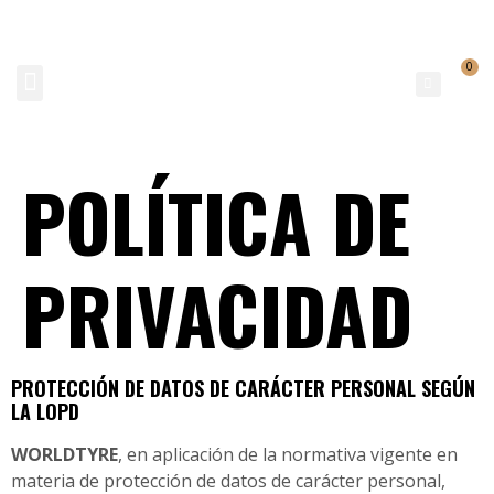
0
NEUMATICOS SEVILLA SI BUSCAS NEUMÁTICOS LOW COST PARA TU COCHE, 4×4, SUV O FURGONETA Y ELEGIR Y COMPRAR NEUMÁTICOS NUEVOS A PRECIOS LOW COST
POLÍTICA DE
PRIVACIDAD
PROTECCIÓN DE DATOS DE CARÁCTER PERSONAL SEGÚN
LA LOPD
WORLDTYRE
, en aplicación de la normativa vigente en
materia de protección de datos de carácter personal,