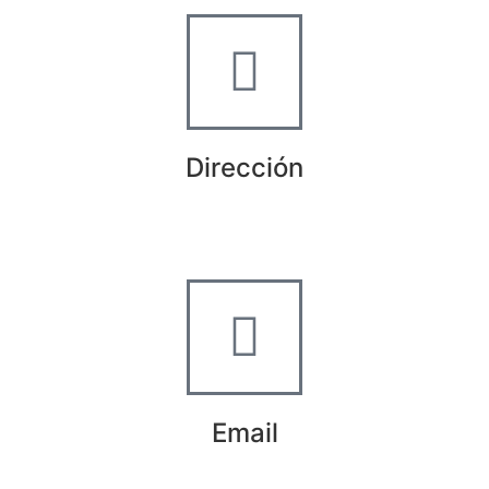
Dirección
Crta de la Isla, 23
Pol. Ind. Fuente del Rey
Dos Hermanas, Sevilla
Email
info@worldtyre.es