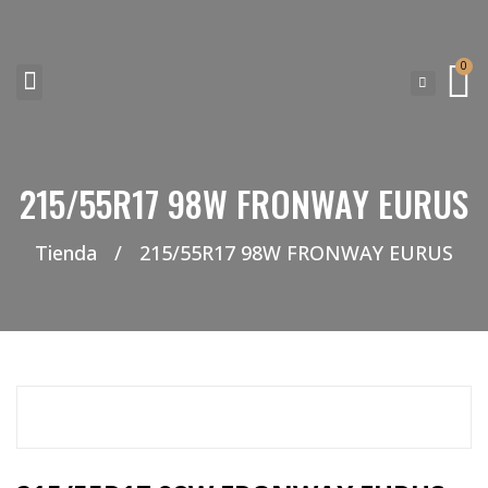
0
NEUMATICOS SEVILLA SI BUSCAS NEUMÁTICOS LOW COST PARA TU COCHE, 4×4, SUV O FURGONETA Y ELEGIR Y COMPRAR NEUMÁTICOS NUEVOS A PRECIOS LOW COST
215/55R17 98W FRONWAY EURUS
Tienda
/
215/55R17 98W FRONWAY EURUS