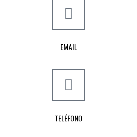
EMAIL
info@worldtyre.es
TELÉFONO
+34 722 20 68 70