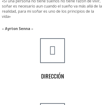
«Si una persona no tiene sueños no tiene razón de vivir,
soñar es necesario aun cuando el sueño va más allá de la
realidad, para mi soñar es uno de los principios de la
vida»
– Ayrton Senna –
DIRECCIÓN
Crta de la Isla, 23
Pol. Ind. Fuente del Rey
Dos Hermanas, Sevilla