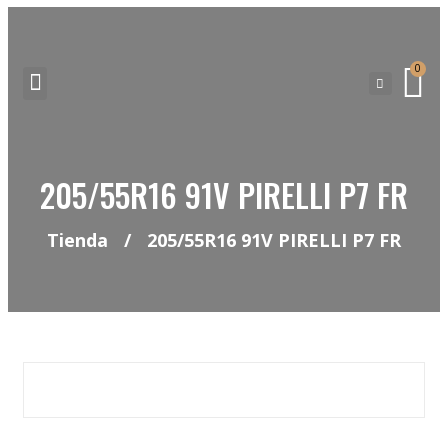
0
NEUMATICOS SEVILLA SI BUSCAS NEUMÁTICOS LOW COST PARA TU COCHE, 4×4, SUV O FURGONETA Y ELEGIR Y COMPRAR NEUMÁTICOS NUEVOS A PRECIOS LOW COST
205/55R16 91V PIRELLI P7 FR
Tienda
/
205/55R16 91V PIRELLI P7 FR