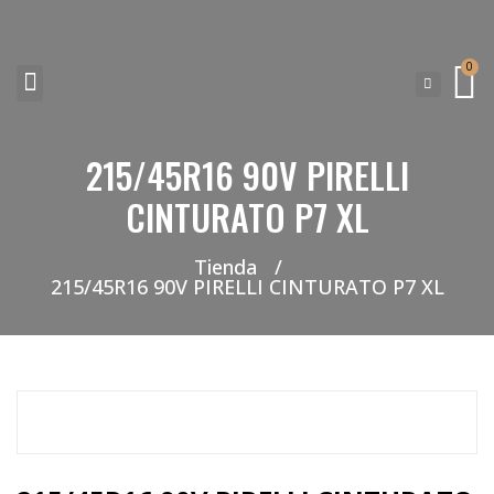
0
215/45R16 90V PIRELLI
NEUMATICOS SEVILLA SI BUSCAS NEUMÁTICOS LOW COST PARA TU COCHE, 4×4, SUV O FURGONETA Y ELEGIR Y COMPRAR NEUMÁTICOS NUEVOS A PRECIOS LOW COST
CINTURATO P7 XL
Tienda
/
215/45R16 90V PIRELLI CINTURATO P7 XL