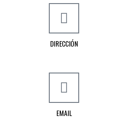
DIRECCIÓN
Crta de la Isla, 23
Pol. Ind. Fuente del Rey
Dos Hermanas, Sevilla
EMAIL
info@worldtyre.es