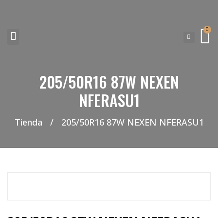
0
NEUMATICOS SEVILLA SI BUSCAS NEUMÁTICOS LOW COST PARA TU COCHE, 4×4, SUV O FURGONETA Y ELEGIR Y COMPRAR NEUMÁTICOS NUEVOS A PRECIOS LOW COST
205/50R16 87W NEXEN
NFERASU1
Tienda
/
205/50R16 87W NEXEN NFERASU1