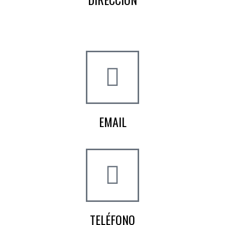
Crta de la Isla, 23
Pol. Ind. Fuente del Rey
Dos Hermanas, Sevilla
EMAIL
info@worldtyre.es
TELÉFONO