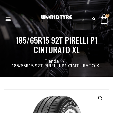
0
185/65R15 92T PIRELLI P1
NEUMATICOS SEVILLA SI BUSCAS NEUMÁTICOS LOW COST PARA TU COCHE, 4×4, SUV O FURGONETA Y ELEGIR Y COMPRAR NEUMÁTICOS NUEVOS A PRECIOS LOW COST
CINTURATO XL
Tienda
/
185/65R15 92T PIRELLI P1 CINTURATO XL