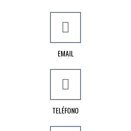
Pol. Ind. Fuente del Rey
Dos Hermanas, Sevilla
EMAIL
info@worldtyre.es
TELÉFONO
+34 722 20 68 70