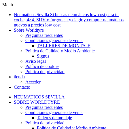
Ir
Menú
al
Neumaticos Sevilla Si buscas neumáticos low cost para tu
contenido
coche, 4×4, SUV o furgoneta y elegir y comprar neumáticos
nuevos a precios low cost
Sobre Worldtyre
Preguntas frecuentes
Condiciones generales de venta
TALLERES DE MONTAJE
Política de Calidad y Medio Ambiente
Signus
Aviso legal
Política de cookies
Política de privacidad
tienda
Acceder
Contacto
NEUMATICOS SEVILLA
SOBRE WORLDTYRE
Preguntas frecuentes
Condiciones generales de venta
Talleres de montaje
Política de privacidad
Política de Calidad y Medio Ambiente