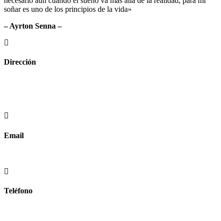
necesario aun cuando el sueño va más allá de la realidad, para mi
soñar es uno de los principios de la vida»
– Ayrton Senna –
Dirección
Crta de la Isla, 23
Pol. Ind. Fuente del Rey
Dos Hermanas, Sevilla
Email
info@worldtyre.es
Teléfono
+34 722 20 68 70