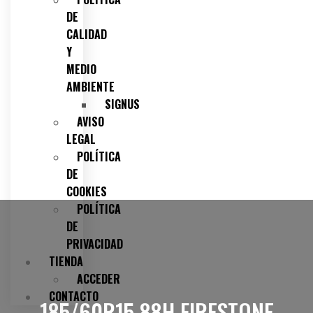
DE
CALIDAD
Y
MEDIO
AMBIENTE
SIGNUS
AVISO
LEGAL
POLÍTICA
DE
COOKIES
POLÍTICA
DE
PRIVACIDAD
TIENDA
ACCEDER
CONTACTO
185/60R15 88H FIRESTONE