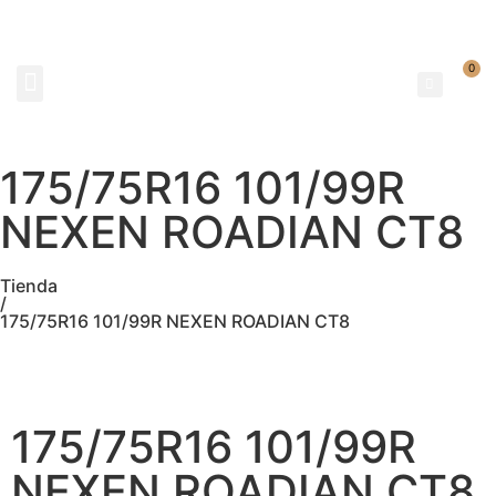
0
NEUMATICOS SEVILLA SI BUSCAS NEUMÁTICOS LOW COST PARA TU COCHE, 4×4, SUV O FURGONETA Y ELEGIR Y COMPRAR NEUMÁTICOS NUEVOS A PRECIOS LOW COST
175/75R16 101/99R
NEXEN ROADIAN CT8
Tienda
/
175/75R16 101/99R NEXEN ROADIAN CT8
175/75R16 101/99R
NEXEN ROADIAN CT8