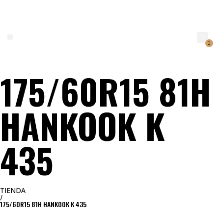
0
175/60R15 81H
NEUMATICOS SEVILLA SI BUSCAS NEUMÁTICOS LOW COST PARA TU COCHE, 4×4, SUV O FURGONETA Y ELEGIR Y COMPRAR NEUMÁTICOS NUEVOS A PRECIOS LOW COST
HANKOOK K
435
TIENDA
/
175/60R15 81H HANKOOK K 435