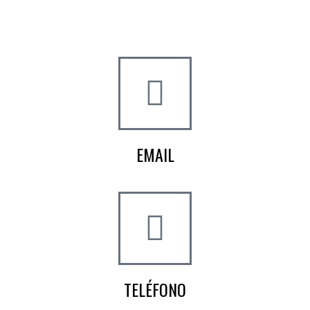
Crta de la Isla, 23
Pol. Ind. Fuente del Rey
Dos Hermanas, Sevilla
EMAIL
info@worldtyre.es
TELÉFONO