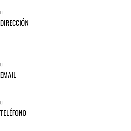
DIRECCIÓN
Crta de la Isla, 23
Pol. Ind. Fuente del Rey
Dos Hermanas, Sevilla
EMAIL
info@worldtyre.es
TELÉFONO
+34 722 20 68 70