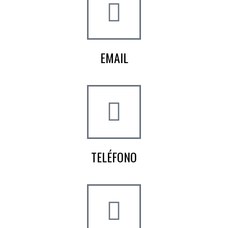
EMAIL
info@worldtyre.es
TELÉFONO
+34 722 20 68 70