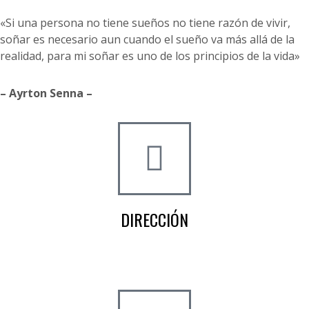
«Si una persona no tiene sueños no tiene razón de vivir,
soñar es necesario aun cuando el sueño va más allá de la
realidad, para mi soñar es uno de los principios de la vida»
– Ayrton Senna –
DIRECCIÓN
Crta de la Isla, 23
Pol. Ind. Fuente del Rey
Dos Hermanas, Sevilla