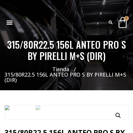
0
315/80R22.5 156L ANTEO PRO S
NEUMATICOS SEVILLA SI BUSCAS NEUMÁTICOS LOW COST PARA TU COCHE, 4×4, SUV O FURGONETA Y ELEGIR Y COMPRAR NEUMÁTICOS NUEVOS A PRECIOS LOW COST
BY PIRELLI M+S (DIR)
Tienda
/
315/80R22.5 156L ANTEO PRO S BY PIRELLI M+S
(DIR)
315/80R22.5 156L ANTEO PRO S BY