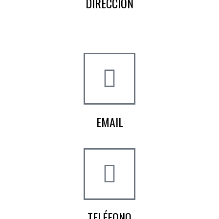
DIRECCIÓN
Crta de la Isla, 23
Pol. Ind. Fuente del Rey
Dos Hermanas, Sevilla
EMAIL
info@worldtyre.es
TELÉFONO