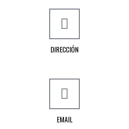
DIRECCIÓN
Crta de la Isla, 23
Pol. Ind. Fuente del Rey
Dos Hermanas, Sevilla
EMAIL