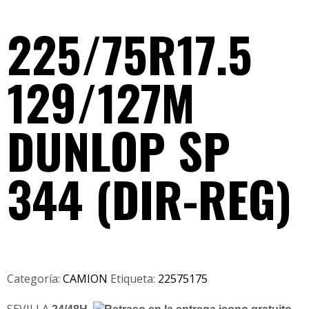
225/75R17.5
129/127M
DUNLOP SP
344 (DIR-REG)
Categoría:
CAMION
Etiqueta:
22575175