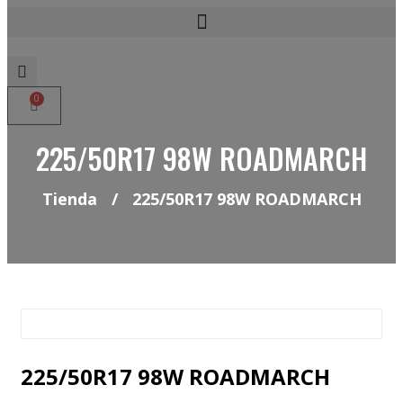
Neumaticos Sevilla Si buscas neumáticos low cost para tu coche, 4×4, SUV o furgoneta y elegir y comprar neumáticos nuevos a precios low cost
0
225/50R17 98W ROADMARCH
Tienda
/
225/50R17 98W ROADMARCH
225/50R17 98W ROADMARCH