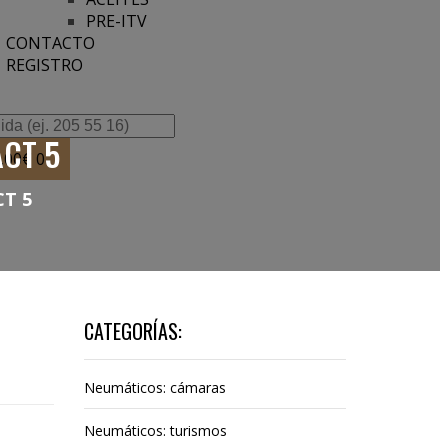
PRE-ITV
CONTACTO
REGISTRO
ACT 5
,00
€
0
T 5
CATEGORÍAS:
Neumáticos: cámaras
Neumáticos: turismos