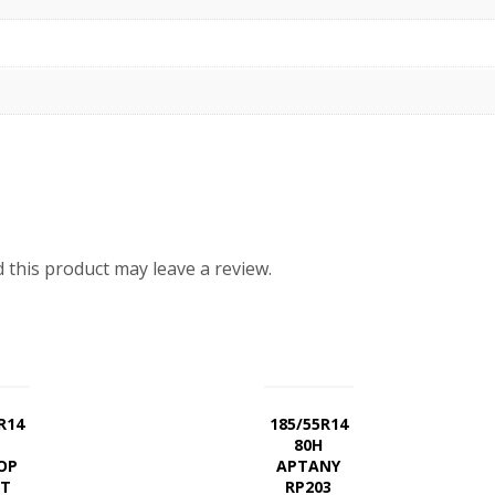
this product may leave a review.
R14
185/55R14
80H
OP
APTANY
RT
RP203