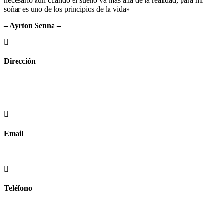
necesario aun cuando el sueño va más allá de la realidad, para mi
soñar es uno de los principios de la vida»
– Ayrton Senna –
Dirección
Crta de la Isla, 23
Pol. Ind. Fuente del Rey
Dos Hermanas, Sevilla
Email
info@worldtyre.es
Teléfono
+34 722 20 68 70