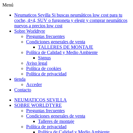
Ir
Menú
al
Neumaticos Sevilla Si buscas neumáticos low cost para tu
contenido
coche, 4×4, SUV o furgoneta y elegir y comprar neumáticos
nuevos a precios low cost
Sobre Worldtyre
Preguntas frecuentes
Condiciones generales de venta
TALLERES DE MONTAJE
Política de Calidad y Medio Ambiente
Signus
Aviso legal
Política de cookies
Política de privacidad
tienda
Acceder
Contacto
NEUMATICOS SEVILLA
SOBRE WORLDTYRE
Preguntas frecuentes
Condiciones generales de venta
Talleres de montaje
Política de privacidad
Política de Calidad y Medio Ambiente