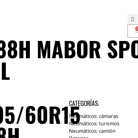
88H MABOR SPO
L
95/60R15
CATEGORÍAS:
Neumáticos: cámaras
8H
Neumáticos: turismos
Neumáticos: camión