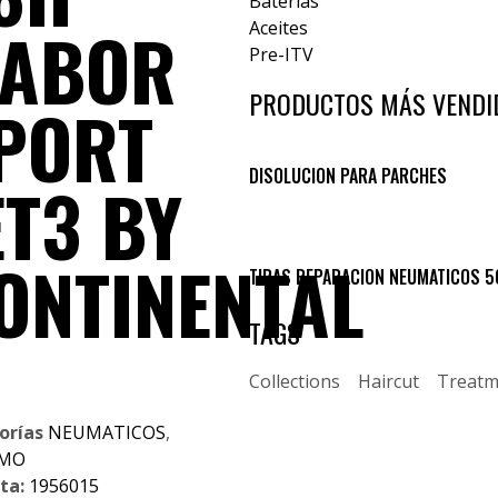
Baterías
ABOR
Aceites
Pre-ITV
PRODUCTOS MÁS VENDI
PORT
DISOLUCION PARA PARCHES
ET3 BY
ONTINENTAL
TIRAS REPARACION NEUMATICOS 5
TAGS
Collections
Haircut
Treatm
orías
NEUMATICOS
,
SMO
ta:
1956015