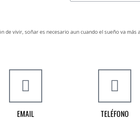
 de vivir, soñar es necesario aun cuando el sueño va más al
EMAIL
TELÉFONO
info@worldtyre.es
+34 722 20 68 70