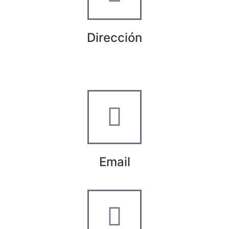
Dirección
Crta de la Isla, 23
Pol. Ind. Fuente del Rey
Dos Hermanas, Sevilla
Email
info@worldtyre.es