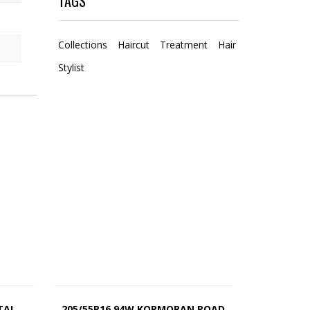
TAGS
Collections
Haircut
Treatment
Hair
Stylist
TAL
205/55R16 94W KORMORAN ROAD