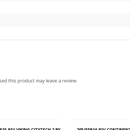
ed this product may leave a review.
R15 91V VIKING CITYTECH 2 BY
205/55R16 91V CONTINEN