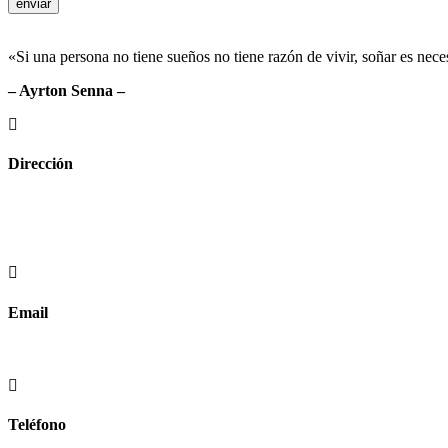
enviar
«Si una persona no tiene sueños no tiene razón de vivir, soñar es nece
– Ayrton Senna –
Dirección
Crta de la Isla, 23
Pol. Ind. Fuente del Rey
Dos Hermanas, Sevilla
Email
info@worldtyre.es
Teléfono