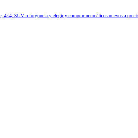
e, 4×4, SUV o furgoneta y elegir y comprar neumáticos nuevos a preci