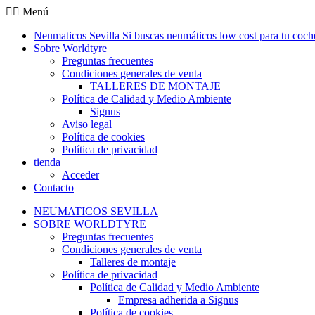
Ir
Menú
al
Neumaticos Sevilla Si buscas neumáticos low cost para tu coch
contenido
Sobre Worldtyre
Preguntas frecuentes
Condiciones generales de venta
TALLERES DE MONTAJE
Política de Calidad y Medio Ambiente
Signus
Aviso legal
Política de cookies
Política de privacidad
tienda
Acceder
Contacto
NEUMATICOS SEVILLA
SOBRE WORLDTYRE
Preguntas frecuentes
Condiciones generales de venta
Talleres de montaje
Política de privacidad
Política de Calidad y Medio Ambiente
Empresa adherida a Signus
Política de cookies