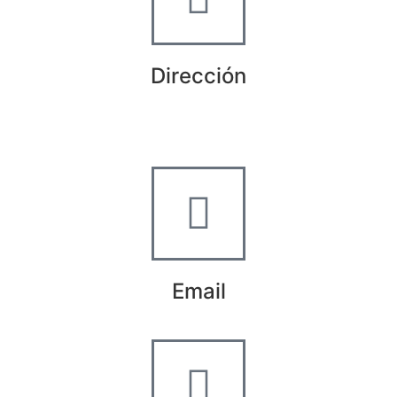
Dirección
Crta de la Isla, 23
Pol. Ind. Fuente del Rey
Dos Hermanas, Sevilla
Email
info@worldtyre.es