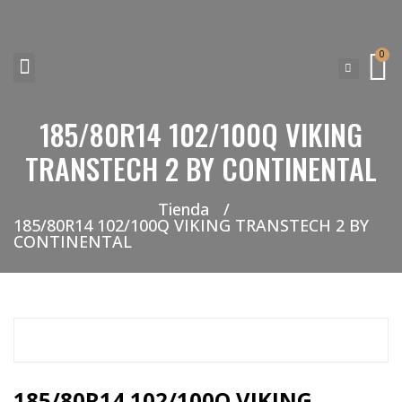
0
185/80R14 102/100Q VIKING
NEUMATICOS SEVILLA SI BUSCAS NEUMÁTICOS LOW COST PARA TU COCHE, 4×4, SUV O FURGONETA Y ELEGIR Y COMPRAR NEUMÁTICOS NUEVOS A PRECIOS LOW COST
TRANSTECH 2 BY CONTINENTAL
Tienda
/
185/80R14 102/100Q VIKING TRANSTECH 2 BY
CONTINENTAL
185/80R14 102/100Q VIKING