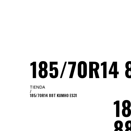
NEUMATICOS SEVILLA
SOBRE WORLD
185/70R14 
TIENDA
/
185/70R14 88T KUMHO ES31
1
8