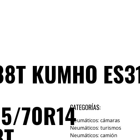
TYRE
TIENDA
88T KUMHO ES3
85/70R14
CATEGORÍAS:
Neumáticos: cámaras
8T
Neumáticos: turismos
Neumáticos: camión