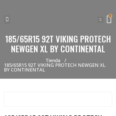
0
185/65R15 92T VIKING PROTECH
NEUMATICOS SEVILLA SI BUSCAS NEUMÁTICOS LOW COST PARA TU COCHE, 4×4, SUV O FURGONETA Y ELEGIR Y COMPRAR NEUMÁTICOS NUEVOS A PRECIOS LOW COST
NEWGEN XL BY CONTINENTAL
Tienda
/
185/65R15 92T VIKING PROTECH NEWGEN XL
BY CONTINENTAL