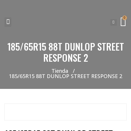
0
185/65R15 88T DUNLOP STREET
NEUMATICOS SEVILLA SI BUSCAS NEUMÁTICOS LOW COST PARA TU COCHE, 4×4, SUV O FURGONETA Y ELEGIR Y COMPRAR NEUMÁTICOS NUEVOS A PRECIOS LOW COST
RESPONSE 2
Tienda
/
185/65R15 88T DUNLOP STREET RESPONSE 2