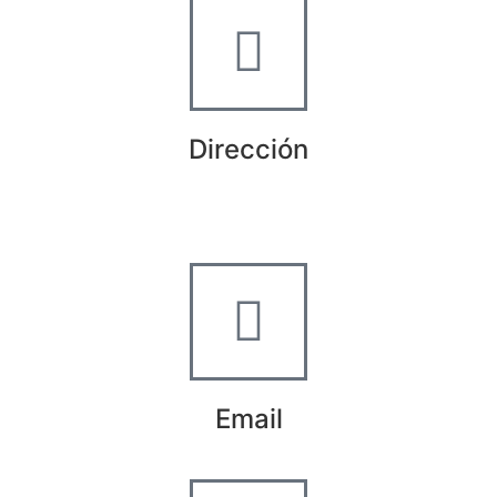
Dirección
Crta de la Isla, 23
Pol. Ind. Fuente del Rey
Dos Hermanas, Sevilla
Email
info@worldtyre.es