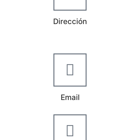
Dirección
Crta de la Isla, 23
Pol. Ind. Fuente del Rey
Dos Hermanas, Sevilla
Email
info@worldtyre.es