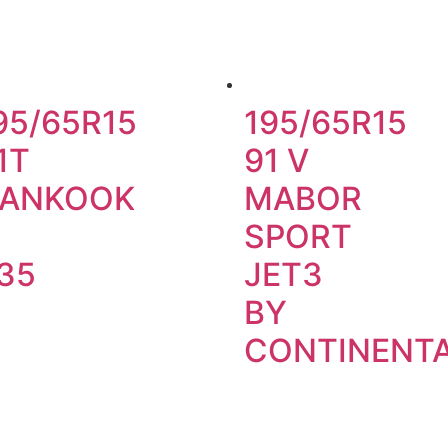
95/65R15
195/65R15
1T
91 V
ANKOOK
MABOR
SPORT
35
JET3
BY
CONTINENT