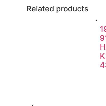
Related products
1
9
H
K
4