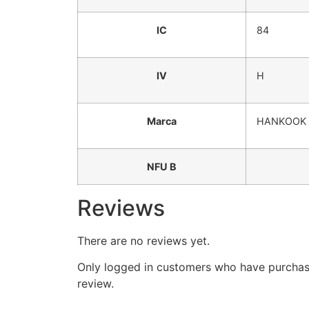
IC
84
IV
H
Marca
HANKOOK
NFU B
Reviews
There are no reviews yet.
Only logged in customers who have purchas
review.