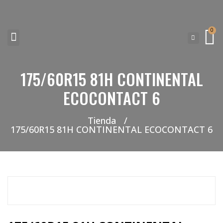
0
175/60R15 81H CONTINENTAL
NEUMATICOS SEVILLA SI BUSCAS NEUMÁTICOS LOW COST PARA TU COCHE, 4×4, SUV O FURGONETA Y ELEGIR Y COMPRAR NEUMÁTICOS NUEVOS A PRECIOS LOW COST
ECOCONTACT 6
Tienda
/
175/60R15 81H CONTINENTAL ECOCONTACT 6