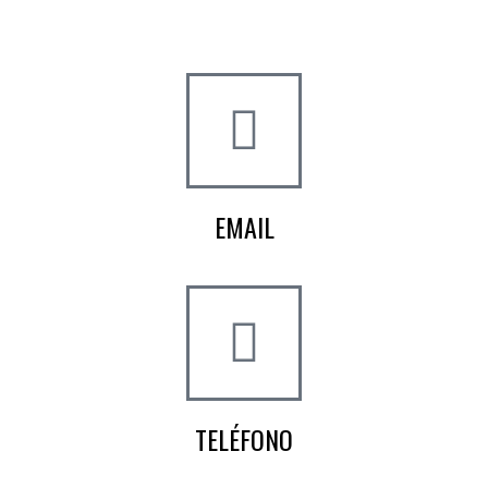
Crta de la Isla, 23
Pol. Ind. Fuente del Rey
Dos Hermanas, Sevilla
EMAIL
info@worldtyre.es
TELÉFONO
+34 722 20 68 70