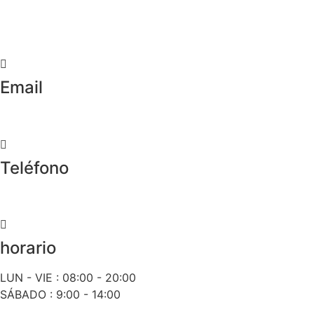
Crta de la Isla, 23
Pol. Ind. Fuente del Rey
Dos Hermanas, Sevilla
Email
info@worldtyre.es
Teléfono
+34 722 20 68 70
horario
LUN - VIE : 08:00 - 20:00
SÁBADO : 9:00 - 14:00