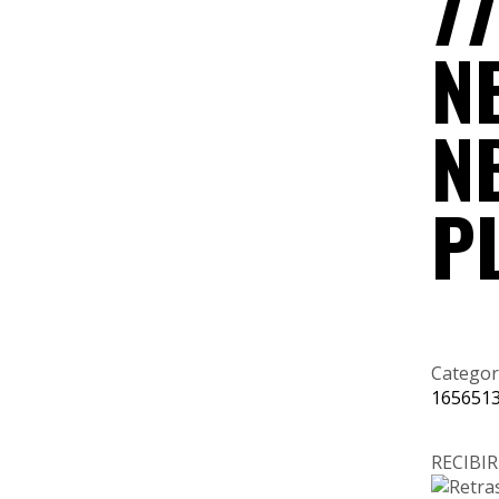
7
N
N
P
Categor
165651
RECIB