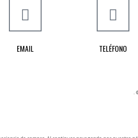
EMAIL
TELÉFONO
info@worldtyre.es
+34 722 20 68 70
Posicionamiento SEO Sevilla
.