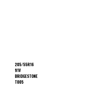
205/55R16
91V
BRIDGESTONE
T005