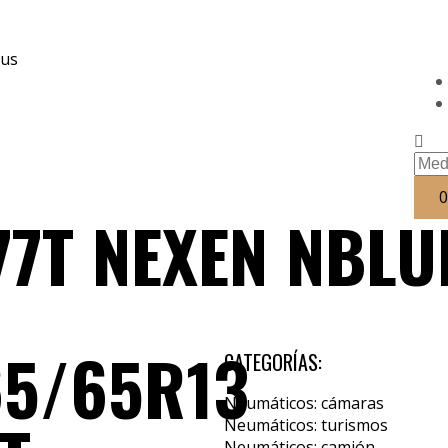
nus
0
77T NEXEN NBLU
65/65R13
CATEGORÍAS:
Neumáticos: cámaras
Neumáticos: turismos
Neumáticos: camión