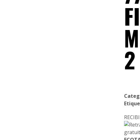
F
M
2
Categ
Etique
RECI
ECOTA