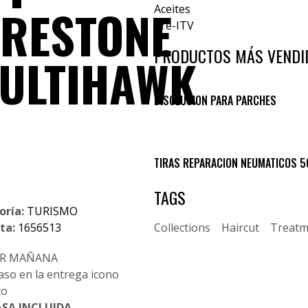
IRESTONE
Aceites
Pre-ITV
PRODUCTOS MÁS VENDI
ULTIHAWK
DISOLUCION PARA PARCHES
TIRAS REPARACION NEUMATICOS 5
TAGS
oría:
TURISMO
ta:
1656513
Collections
Haircut
Treatm
BIR MAÑANA
SA INCLUIDA