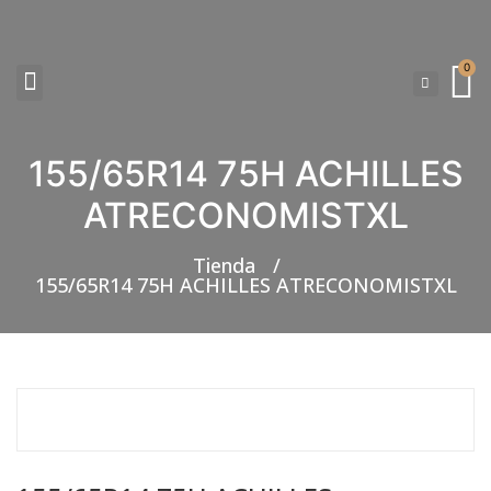
0
155/65R14 75H ACHILLES
NEUMATICOS SEVILLA SI BUSCAS NEUMÁTICOS LOW COST PARA TU COCHE, 4×4, SUV O FURGONETA Y ELEGIR Y COMPRAR NEUMÁTICOS NUEVOS A PRECIOS LOW COST
ATRECONOMISTXL
Tienda
/
155/65R14 75H ACHILLES ATRECONOMISTXL