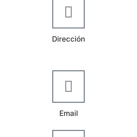
Dirección
Crta de la Isla, 23
Pol. Ind. Fuente del Rey
Dos Hermanas, Sevilla
Email
info@worldtyre.es