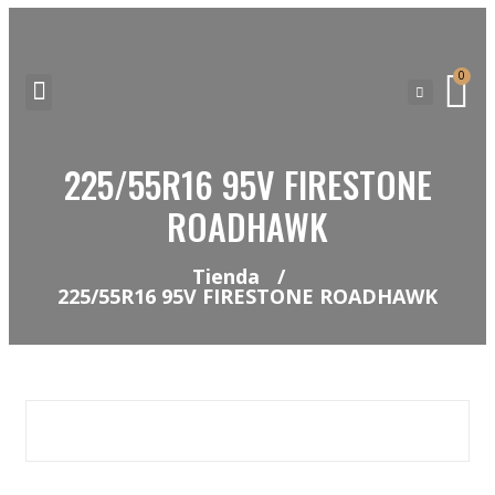
0
225/55R16 95V FIRESTONE
NEUMATICOS SEVILLA SI BUSCAS NEUMÁTICOS LOW COST PARA TU COCHE, 4×4, SUV O FURGONETA Y ELEGIR Y COMPRAR NEUMÁTICOS NUEVOS A PRECIOS LOW COST
ROADHAWK
Tienda
/
225/55R16 95V FIRESTONE ROADHAWK