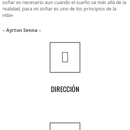
soñar es necesario aun cuando el sueño va más allá de la
realidad, para mi soñar es uno de los principios de la
vida»
– Ayrton Senna –
DIRECCIÓN
Crta de la Isla, 23
Pol. Ind. Fuente del Rey
Dos Hermanas, Sevilla