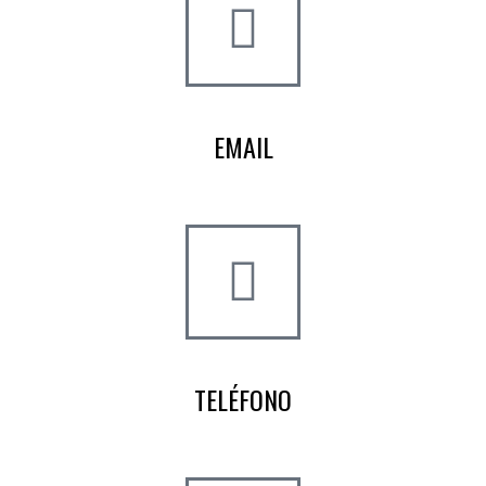
EMAIL
info@worldtyre.es
TELÉFONO
+34 722 20 68 70