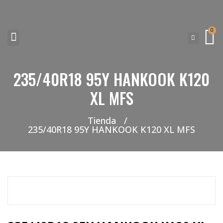
0
235/40R18 95Y HANKOOK K120
NEUMATICOS SEVILLA SI BUSCAS NEUMÁTICOS LOW COST PARA TU COCHE, 4×4, SUV O FURGONETA Y ELEGIR Y COMPRAR NEUMÁTICOS NUEVOS A PRECIOS LOW COST
XL MFS
Tienda
/
235/40R18 95Y HANKOOK K120 XL MFS