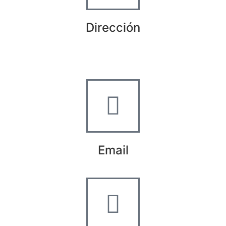
Dirección
Crta de la Isla, 23
Pol. Ind. Fuente del Rey
Dos Hermanas, Sevilla
Email
info@worldtyre.es