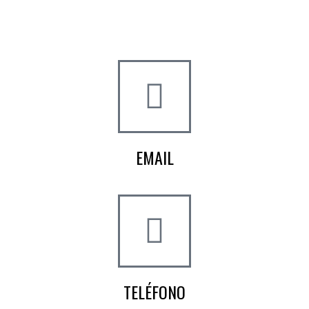
Crta de la Isla, 23
Pol. Ind. Fuente del Rey
Dos Hermanas, Sevilla
EMAIL
info@worldtyre.es
TELÉFONO