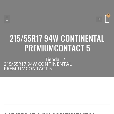
0
215/55R17 94W CONTINENTAL
NEUMATICOS SEVILLA SI BUSCAS NEUMÁTICOS LOW COST PARA TU COCHE, 4×4, SUV O FURGONETA Y ELEGIR Y COMPRAR NEUMÁTICOS NUEVOS A PRECIOS LOW COST
PREMIUMCONTACT 5
Tienda
/
215/55R17 94W CONTINENTAL
PREMIUMCONTACT 5