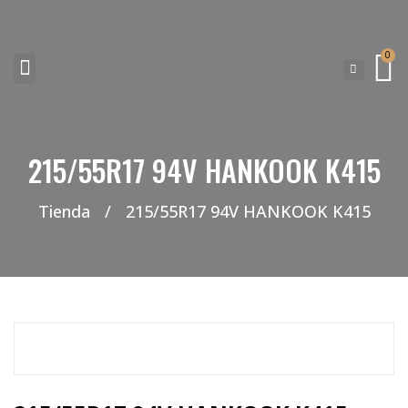
0
NEUMATICOS SEVILLA SI BUSCAS NEUMÁTICOS LOW COST PARA TU COCHE, 4×4, SUV O FURGONETA Y ELEGIR Y COMPRAR NEUMÁTICOS NUEVOS A PRECIOS LOW COST
215/55R17 94V HANKOOK K415
Tienda
/
215/55R17 94V HANKOOK K415