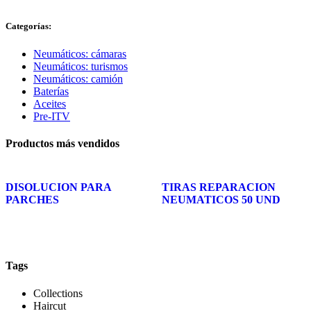
Categorías:
Neumáticos: cámaras
Neumáticos: turismos
Neumáticos: camión
Baterías
Aceites
Pre-ITV
Productos más vendidos
DISOLUCION PARA
TIRAS REPARACION
PARCHES
NEUMATICOS 50 UND
Tags
Collections
Haircut