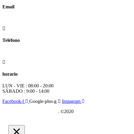
Email
info@worldtyre.es
Teléfono
+34 722 20 68 70
horario
LUN - VIE : 08:00 - 20:00
SÁBADO : 9:00 - 14:00
Facebook-f
Google-plus-g
Instagram
Posicionamiento SEO Sevilla
. ©2020