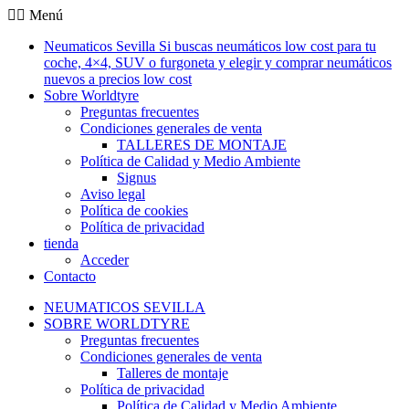
Ir
Menú
al
Neumaticos Sevilla Si buscas neumáticos low cost para tu
contenido
coche, 4×4, SUV o furgoneta y elegir y comprar neumáticos
nuevos a precios low cost
Sobre Worldtyre
Preguntas frecuentes
Condiciones generales de venta
TALLERES DE MONTAJE
Política de Calidad y Medio Ambiente
Signus
Aviso legal
Política de cookies
Política de privacidad
tienda
Acceder
Contacto
NEUMATICOS SEVILLA
SOBRE WORLDTYRE
Preguntas frecuentes
Condiciones generales de venta
Talleres de montaje
Política de privacidad
Política de Calidad y Medio Ambiente