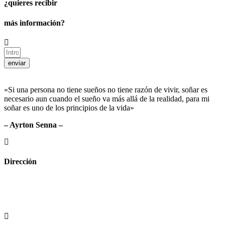
¿quieres recibir
más información?
enviar
«Si una persona no tiene sueños no tiene razón de vivir, soñar es
necesario aun cuando el sueño va más allá de la realidad, para mi
soñar es uno de los principios de la vida»
– Ayrton Senna –
Dirección
Crta de la Isla, 23
Pol. Ind. Fuente del Rey
Dos Hermanas, Sevilla