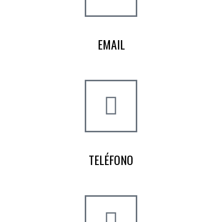
EMAIL
info@worldtyre.es
TELÉFONO
+34 722 20 68 70