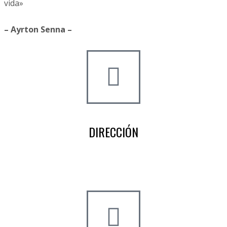
vida»
– Ayrton Senna –
DIRECCIÓN
Crta de la Isla, 23
Pol. Ind. Fuente del Rey
Dos Hermanas, Sevilla