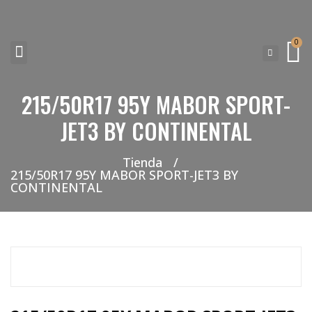
0
215/50R17 95Y MABOR SPORT-
NEUMATICOS SEVILLA SI BUSCAS NEUMÁTICOS LOW COST PARA TU COCHE, 4×4, SUV O FURGONETA Y ELEGIR Y COMPRAR NEUMÁTICOS NUEVOS A PRECIOS LOW COST
JET3 BY CONTINENTAL
Tienda
/
215/50R17 95Y MABOR SPORT-JET3 BY
CONTINENTAL